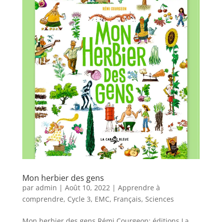
Mon herbier des gens
par
admin
|
Août 10, 2022
|
Apprendre à
comprendre
,
Cycle 3
,
EMC
,
Français
,
Sciences
Mon herbier des gens Rémi Courgeon; éditions La