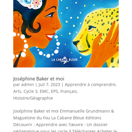
Joséphine Baker et moi
par
admin
|
Juil 7, 2023
|
Apprendre à comprendre
,
Arts
,
Cycle 3
,
EMC
,
EPS
,
Français
,
Histoire/Géographie
Joséphine Baker et moi Emmanuelle Grundmann &
Maguelone du Fou La Cabane Bleue éditions
Découvrir : Apprendre avec l’œuvre : Un dossier
pédagogique pour les cycle 3 Télécharger Acheter le