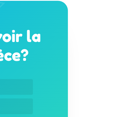
oir la
èce?