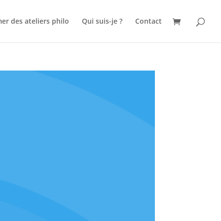
er des ateliers philo
Qui suis-je ?
Contact