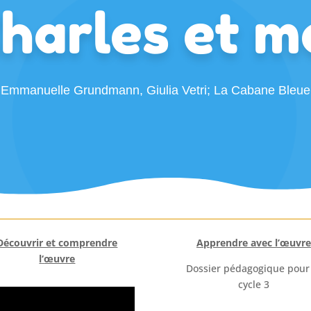
harles et m
Emmanuelle Grundmann, Giulia Vetri; La Cabane Bleue
Découvrir et comprendre
Apprendre avec l’œuvre
l
‘
œuvre
Dossier pédagogique pour
cycle 3