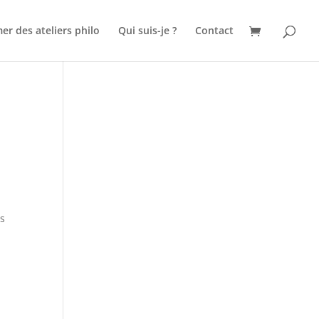
er des ateliers philo
Qui suis-je ?
Contact
ts