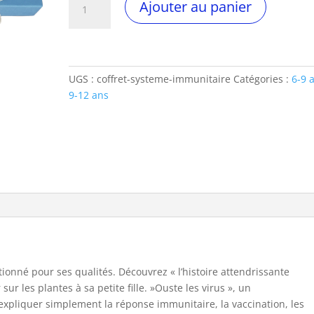
Ajouter au panier
de
Coffret
"système
immunitaire"
UGS :
coffret-systeme-immunitaire
Catégories :
6-9 
9-12 ans
ionné pour ses qualités. Découvrez « l’histoire attendrissante
r les plantes à sa petite fille. »Ouste les virus », un
expliquer simplement la réponse immunitaire, la vaccination, les