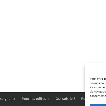
Pour offrir 
cookies pour
à ces techn
de navigatio
consentement
nseignants
Pour les éditeurs
Qui suis-je ?
Politique de co