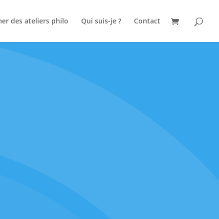
er des ateliers philo
Qui suis-je ?
Contact