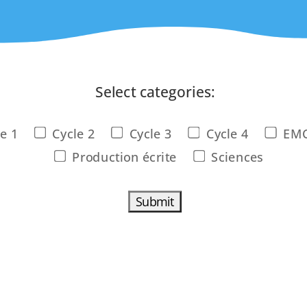
Select categories:
e 1
Cycle 2
Cycle 3
Cycle 4
EM
Production écrite
Sciences