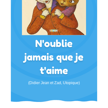
N'oublie
jamais que je
t'aime
(Didier Jean et Zad, Utopique)