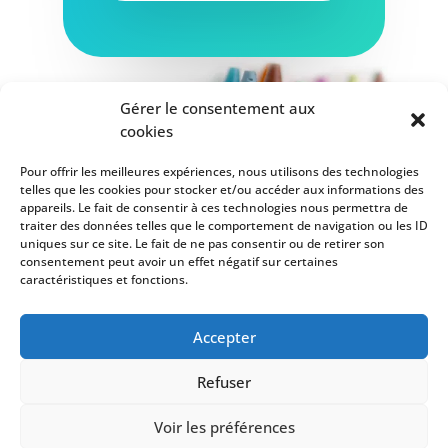
Gérer le consentement aux
cookies
Pour offrir les meilleures expériences, nous utilisons des technologies
telles que les cookies pour stocker et/ou accéder aux informations des
appareils. Le fait de consentir à ces technologies nous permettra de
traiter des données telles que le comportement de navigation ou les ID
uniques sur ce site. Le fait de ne pas consentir ou de retirer son
Accueil
Des livres pour tous
consentement peut avoir un effet négatif sur certaines
Pour les enseignants
Pour les éditeurs
caractéristiques et fonctions.
Qui suis-je ?
Politique de cookies (UE)
Politique de confidentialité
Contact
Accepter
Site internet créé par : Les Trésors de Lucrèce 9 rue
Refuser
de Saint-Eloi 86000 Poitiers SIRET : 92414109600017
Dirigeant Ledoux Julien
Voir les préférences
lestresorsdelucrece@gmail.com 07-61-99-26-36